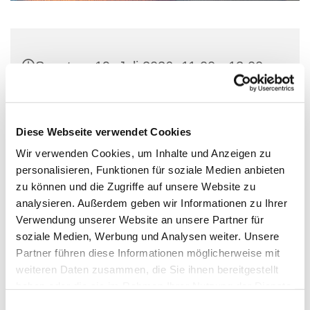
Sonntag, 19. Juli 2026, 11:00 - 12:00
Uhr
Paul-Gerhardt-Kirche, Hauptstraße 47,
Diese Webseite verwendet Cookies
10827 Berlin
Wir verwenden Cookies, um Inhalte und Anzeigen zu
personalisieren, Funktionen für soziale Medien anbieten
Predigt: Rebecca Cyranek und
zu können und die Zugriffe auf unsere Website zu
Christian Meyer Orgel: Sebastian
analysieren. Außerdem geben wir Informationen zu Ihrer
Verwendung unserer Website an unsere Partner für
Brendel
soziale Medien, Werbung und Analysen weiter. Unsere
Partner führen diese Informationen möglicherweise mit
weiteren Daten zusammen, die Sie ihnen bereitgestellt
haben oder die sie im Rahmen Ihrer Nutzung der Dienste
gesammelt haben.
E