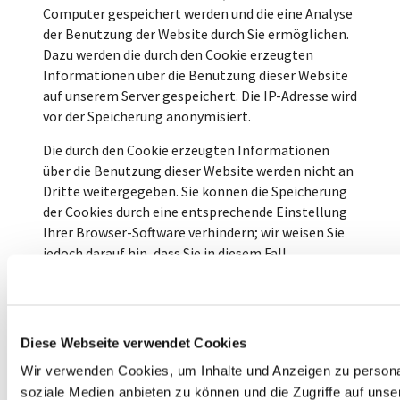
Computer gespeichert werden und die eine Analyse
der Benutzung der Website durch Sie ermöglichen.
Dazu werden die durch den Cookie erzeugten
Informationen über die Benutzung dieser Website
auf unserem Server gespeichert. Die IP-Adresse wird
vor der Speicherung anonymisiert.
Die durch den Cookie erzeugten Informationen
über die Benutzung dieser Website werden nicht an
Dritte weitergegeben. Sie können die Speicherung
der Cookies durch eine entsprechende Einstellung
Ihrer Browser-Software verhindern; wir weisen Sie
jedoch darauf hin, dass Sie in diesem Fall
gegebenenfalls nicht sämtliche Funktionen dieser
Website vollumfänglich werden nutzen können.
Wenn Sie mit der Speicherung und Nutzung Ihrer
Diese Webseite verwendet Cookies
Daten nicht einverstanden sind, können Sie die
Speicherung und Nutzung hier deaktivieren. In
Wir verwenden Cookies, um Inhalte und Anzeigen zu personal
diesem Fall wird in Ihrem Browser ein Opt-Out-
soziale Medien anbieten zu können und die Zugriffe auf uns