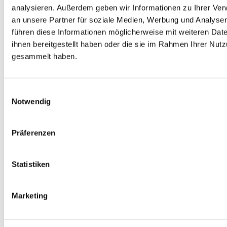
Cookie hinterlegt der verhindert, dass Piwik
analysieren. Außerdem geben wir Informationen zu Ihrer Ve
Nutzungsdaten speichert. Wenn Sie Ihre Cookies
an unsere Partner für soziale Medien, Werbung und Analysen
löschen, hat dies zur Folge, dass auch das Piwik
führen diese Informationen möglicherweise mit weiteren Da
Opt-Out-Cookie gelöscht wird. Das Opt-Out muss
ihnen bereitgestellt haben oder die sie im Rahmen Ihrer Nut
bei einem erneuten Besuch unserer Seite wieder
gesammelt haben.
aktiviert werden.
E
Notwendig
i
n
w
Präferenzen
i
l
l
Statistiken
i
g
Marketing
u
n
Auskunft, Löschung, Sperrung
g