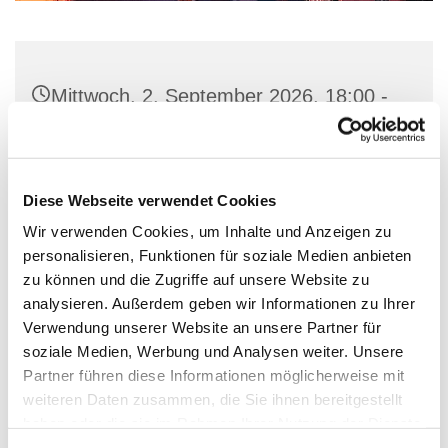
Mittwoch, 2. September 2026, 18:00 -
19:00 Uhr
Dorfkirche Alt-Schöneberg,
Diese Webseite verwendet Cookies
Hauptstraße 47, 10827 Berlin
Wir verwenden Cookies, um Inhalte und Anzeigen zu
personalisieren, Funktionen für soziale Medien anbieten
Ritus: alt-katholisch
zu können und die Zugriffe auf unsere Website zu
analysieren. Außerdem geben wir Informationen zu Ihrer
Verwendung unserer Website an unsere Partner für
soziale Medien, Werbung und Analysen weiter. Unsere
Abendandacht
Partner führen diese Informationen möglicherweise mit
weiteren Daten zusammen, die Sie ihnen bereitgestellt
haben oder die sie im Rahmen Ihrer Nutzung der Dienste
gesammelt haben.