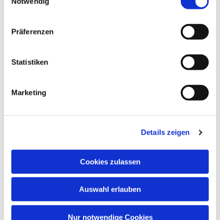
Notwendig
i
n
w
Präferenzen
i
l
l
Statistiken
i
g
Marketing
u
n
g
Details zeigen
s
a
u
Cookies zulassen
s
Dies könnte Sie auch
w
interessieren
Auswahl erlauben
a
h
l
Nur notwendige Cookies