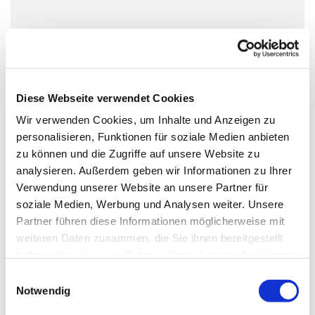
Donnerstag, 18. November 2027,
19:30 - 20:30 Uhr
Dorfkirche Alt-Schöneberg,
Diese Webseite verwendet Cookies
Hauptstraße 47, 10827 Berlin
Wir verwenden Cookies, um Inhalte und Anzeigen zu
personalisieren, Funktionen für soziale Medien anbieten
zu können und die Zugriffe auf unsere Website zu
Taizé-Team
analysieren. Außerdem geben wir Informationen zu Ihrer
Verwendung unserer Website an unsere Partner für
soziale Medien, Werbung und Analysen weiter. Unsere
Partner führen diese Informationen möglicherweise mit
weiteren Daten zusammen, die Sie ihnen bereitgestellt
haben oder die sie im Rahmen Ihrer Nutzung der Dienste
gesammelt haben.
E
Notwendig
i
n