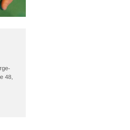
rge-
e 48,