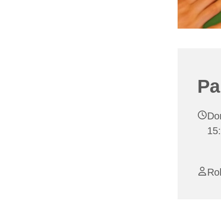
Pa
Don
15
Ro