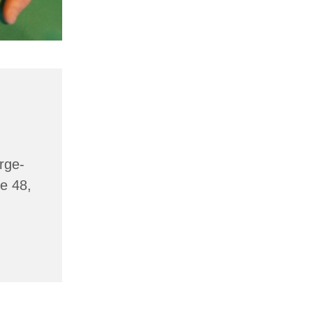
rge-
e 48,