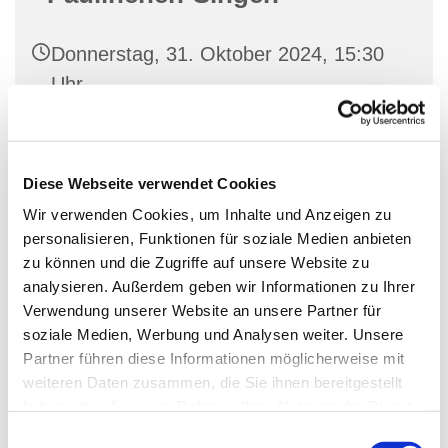
Donnerstag, 31. Oktober 2024, 15:30
Uhr
Familienetage im George-Bell-Haus,
Hauptstraße 48, 10827 Berlin
Diese Webseite verwendet Cookies
Wir verwenden Cookies, um Inhalte und Anzeigen zu
Rob Bauer
personalisieren, Funktionen für soziale Medien anbieten
zu können und die Zugriffe auf unsere Website zu
analysieren. Außerdem geben wir Informationen zu Ihrer
Verwendung unserer Website an unsere Partner für
Spielerisches Singen für Kleinkinder zusammen mit
soziale Medien, Werbung und Analysen weiter. Unsere
ihren Eltern
Partner führen diese Informationen möglicherweise mit
weiteren Daten zusammen, die Sie ihnen bereitgestellt
haben oder die sie im Rahmen Ihrer Nutzung der Dienste
gesammelt haben.
E