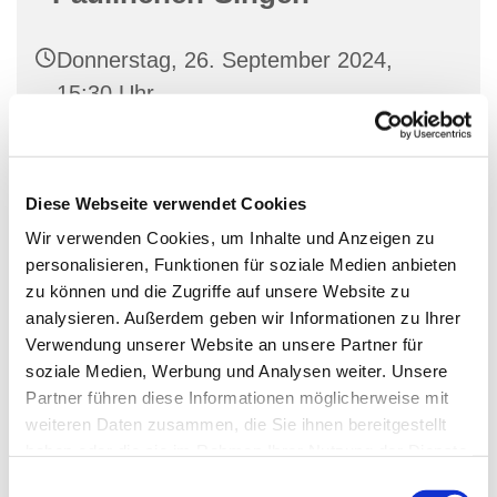
Donnerstag, 26. September 2024,
15:30 Uhr
Familienetage im George-Bell-Haus,
Hauptstraße 48, 10827 Berlin
Diese Webseite verwendet Cookies
Wir verwenden Cookies, um Inhalte und Anzeigen zu
Rob Bauer
personalisieren, Funktionen für soziale Medien anbieten
zu können und die Zugriffe auf unsere Website zu
analysieren. Außerdem geben wir Informationen zu Ihrer
Verwendung unserer Website an unsere Partner für
Spielerisches Singen für Kleinkinder zusammen mit
soziale Medien, Werbung und Analysen weiter. Unsere
ihren Eltern
Partner führen diese Informationen möglicherweise mit
weiteren Daten zusammen, die Sie ihnen bereitgestellt
haben oder die sie im Rahmen Ihrer Nutzung der Dienste
gesammelt haben.
E