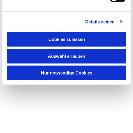
u
n
g
Details zeigen
s
a
u
Cookies zulassen
s
w
Auswahl erlauben
a
h
l
Nur notwendige Cookies