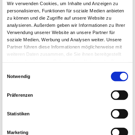
Wir verwenden Cookies, um Inhalte und Anzeigen zu
Dorfkirche Alt-Schöneberg, Hauptstraße 47, 10827 Berlin
personalisieren, Funktionen für soziale Medien anbieten
zu können und die Zugriffe auf unsere Website zu
Ulf-Martin Schmidt
analysieren. Außerdem geben wir Informationen zu Ihrer
Verwendung unserer Website an unsere Partner für
soziale Medien, Werbung und Analysen weiter. Unsere
Partner führen diese Informationen möglicherweise mit
weiteren Daten zusammen, die Sie ihnen bereitgestellt
haben oder die sie im Rahmen Ihrer Nutzung der Dienste
gesammelt haben.
E
Notwendig
i
n
w
Präferenzen
i
l
l
Statistiken
i
g
Dies könnte Sie auch interessieren
Marketing