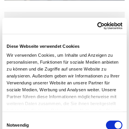
Sonntag, 22. November 2026, 11:00 -
12:00 Uhr
Diese Webseite verwendet Cookies
Dorfkirche Alt-Schöneberg,
Wir verwenden Cookies, um Inhalte und Anzeigen zu
Hauptstraße 47, 10827 Berlin
personalisieren, Funktionen für soziale Medien anbieten
zu können und die Zugriffe auf unsere Website zu
Ulf-Martin Schmidt
analysieren. Außerdem geben wir Informationen zu Ihrer
Verwendung unserer Website an unsere Partner für
soziale Medien, Werbung und Analysen weiter. Unsere
Partner führen diese Informationen möglicherweise mit
weiteren Daten zusammen, die Sie ihnen bereitgestellt
haben oder die sie im Rahmen Ihrer Nutzung der Dienste
gesammelt haben.
E
Notwendig
i