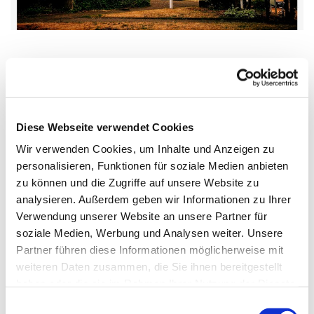
Sonntag, 8. August 2027, 11:00 - 12:00
Uhr
Diese Webseite verwendet Cookies
Wir verwenden Cookies, um Inhalte und Anzeigen zu
Dorfkirche Alt-Schöneberg,
personalisieren, Funktionen für soziale Medien anbieten
Hauptstraße 47, 10827 Berlin
zu können und die Zugriffe auf unsere Website zu
analysieren. Außerdem geben wir Informationen zu Ihrer
Ulf-Martin Schmidt
Verwendung unserer Website an unsere Partner für
soziale Medien, Werbung und Analysen weiter. Unsere
Partner führen diese Informationen möglicherweise mit
weiteren Daten zusammen, die Sie ihnen bereitgestellt
haben oder die sie im Rahmen Ihrer Nutzung der Dienste
gesammelt haben.
E