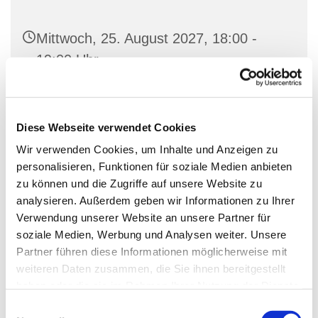
Mittwoch, 25. August 2027, 18:00 -
19:00 Uhr
Dorfkirche Alt-Schöneberg,
Hauptstraße 47, 10827 Berlin
Diese Webseite verwendet Cookies
Wir verwenden Cookies, um Inhalte und Anzeigen zu
Ritus: alt-katholisch
personalisieren, Funktionen für soziale Medien anbieten
zu können und die Zugriffe auf unsere Website zu
analysieren. Außerdem geben wir Informationen zu Ihrer
Verwendung unserer Website an unsere Partner für
Abendandacht
soziale Medien, Werbung und Analysen weiter. Unsere
Partner führen diese Informationen möglicherweise mit
weiteren Daten zusammen, die Sie ihnen bereitgestellt
haben oder die sie im Rahmen Ihrer Nutzung der Dienste
gesammelt haben.
E