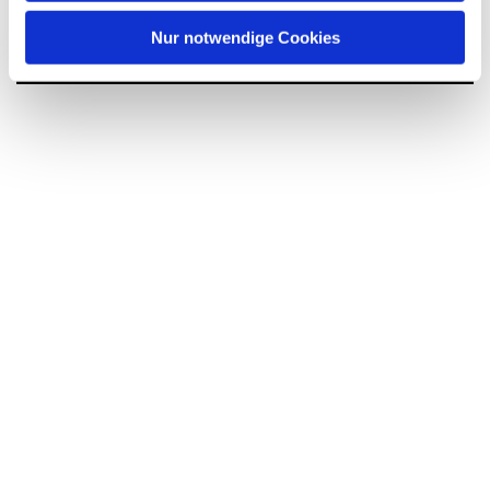
interessieren
h
l
Nur notwendige Cookies