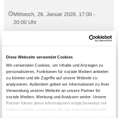
Mittwoch, 26. Januar 2028, 17:00 -
20:00 Uhr
Familienetage im George-Bell-Haus,
Hauptstraße 48, 10827 Berlin
Diese Webseite verwendet Cookies
Wir verwenden Cookies, um Inhalte und Anzeigen zu
personalisieren, Funktionen für soziale Medien anbieten
Der offene Jugendtreff richtet sich an Jugendliche ab
zu können und die Zugriffe auf unsere Website zu
13 Jahren. Wir treffen uns immer Mittwochs von 17-20
analysieren. Außerdem geben wir Informationen zu Ihrer
Uhr im Jugendraum in der Familienetage. Ihr seid
Verwendung unserer Website an unsere Partner für
herzlich eingeladen vorbeizukommen und mit anderen
soziale Medien, Werbung und Analysen weiter. Unsere
Jugendlichen zu quatschen, Musik zu hören, Spiele zu
Partner führen diese Informationen möglicherweise mit
spielen und Projekte zu entwickeln und zu
weiteren Daten zusammen, die Sie ihnen bereitgestellt
verwirklichen.
haben oder die sie im Rahmen Ihrer Nutzung der Dienste