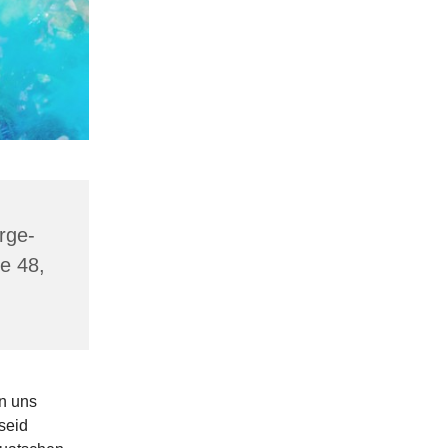
rge-
e 48,
en uns
seid