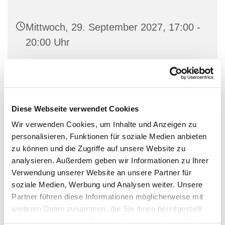
Mittwoch, 29. September 2027, 17:00 -
20:00 Uhr
Familienetage im George-Bell-Haus,
Hauptstraße 48, 10827 Berlin
Diese Webseite verwendet Cookies
Wir verwenden Cookies, um Inhalte und Anzeigen zu
personalisieren, Funktionen für soziale Medien anbieten
Der offene Jugendtreff richtet sich an Jugendliche ab
zu können und die Zugriffe auf unsere Website zu
13 Jahren. Wir treffen uns immer Mittwochs von 17-20
analysieren. Außerdem geben wir Informationen zu Ihrer
Uhr im Jugendraum in der Familienetage. Ihr seid
Verwendung unserer Website an unsere Partner für
herzlich eingeladen vorbeizukommen und mit anderen
soziale Medien, Werbung und Analysen weiter. Unsere
Jugendlichen zu quatschen, Musik zu hören, Spiele zu
Partner führen diese Informationen möglicherweise mit
spielen und Projekte zu entwickeln und zu
weiteren Daten zusammen, die Sie ihnen bereitgestellt
verwirklichen.
haben oder die sie im Rahmen Ihrer Nutzung der Dienste