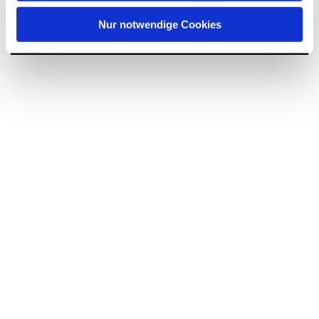
interessieren
h
l
Nur notwendige Cookies