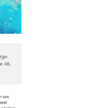
rge-
e 48,
en uns
seid