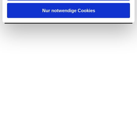
interessieren
h
l
Nur notwendige Cookies