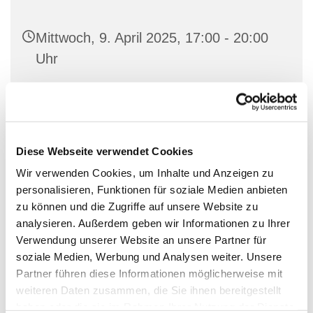
Mittwoch, 9. April 2025, 17:00 - 20:00
Uhr
Familienetage im George-Bell-Haus,
Hauptstraße 48, 10827 Berlin
Diese Webseite verwendet Cookies
Wir verwenden Cookies, um Inhalte und Anzeigen zu
personalisieren, Funktionen für soziale Medien anbieten
Der offene Jugendtreff richtet sich an Jugendliche ab
zu können und die Zugriffe auf unsere Website zu
13 Jahren. Wir treffen uns immer Mittwochs von 17-20
analysieren. Außerdem geben wir Informationen zu Ihrer
Uhr im Jugendraum in der Familienetage. Ihr seid
Verwendung unserer Website an unsere Partner für
herzlich eingeladen vorbeizukommen und mit anderen
soziale Medien, Werbung und Analysen weiter. Unsere
Jugendlichen zu quatschen, Musik zu hören, Spiele zu
Partner führen diese Informationen möglicherweise mit
spielen und Projekte zu entwickeln und zu
weiteren Daten zusammen, die Sie ihnen bereitgestellt
verwirklichen.
haben oder die sie im Rahmen Ihrer Nutzung der Dienste