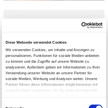
Sonntag, 17. Oktober 2032, 11:00 -
12:00 Uhr
Diese Webseite verwendet Cookies
Paul-Gerhardt-Kirche, Hauptstraße 47,
Wir verwenden Cookies, um Inhalte und Anzeigen zu
10827 Berlin
personalisieren, Funktionen für soziale Medien anbieten
zu können und die Zugriffe auf unsere Website zu
Predigt: Rebecca Cyranek, Orgel:
analysieren. Außerdem geben wir Informationen zu Ihrer
Sebastian Brendel
Verwendung unserer Website an unsere Partner für
soziale Medien, Werbung und Analysen weiter. Unsere
Partner führen diese Informationen möglicherweise mit
weiteren Daten zusammen, die Sie ihnen bereitgestellt
haben oder die sie im Rahmen Ihrer Nutzung der Dienste
gesammelt haben.
E