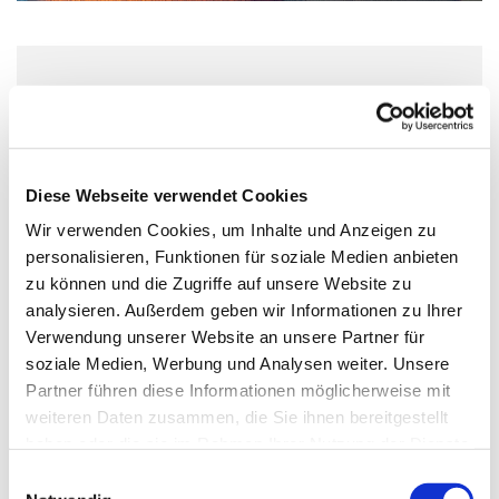
Sonntag, 17. November 2030, 11:00 -
12:00 Uhr
Diese Webseite verwendet Cookies
Paul-Gerhardt-Kirche, Hauptstraße 47,
Wir verwenden Cookies, um Inhalte und Anzeigen zu
10827 Berlin
personalisieren, Funktionen für soziale Medien anbieten
zu können und die Zugriffe auf unsere Website zu
Predigt: Rebecca Cyranek, Orgel:
analysieren. Außerdem geben wir Informationen zu Ihrer
Sebastian Brendel
Verwendung unserer Website an unsere Partner für
soziale Medien, Werbung und Analysen weiter. Unsere
Partner führen diese Informationen möglicherweise mit
weiteren Daten zusammen, die Sie ihnen bereitgestellt
haben oder die sie im Rahmen Ihrer Nutzung der Dienste
gesammelt haben.
E