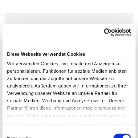
Sonntag, 18. Juni 2028, 11:00 - 12:00
Uhr
Diese Webseite verwendet Cookies
Paul-Gerhardt-Kirche, Hauptstraße 47,
Wir verwenden Cookies, um Inhalte und Anzeigen zu
10827 Berlin
personalisieren, Funktionen für soziale Medien anbieten
zu können und die Zugriffe auf unsere Website zu
Predigt: Rebecca Cyranek, Orgel:
analysieren. Außerdem geben wir Informationen zu Ihrer
Sebastian Brendel
Verwendung unserer Website an unsere Partner für
soziale Medien, Werbung und Analysen weiter. Unsere
Partner führen diese Informationen möglicherweise mit
weiteren Daten zusammen, die Sie ihnen bereitgestellt
haben oder die sie im Rahmen Ihrer Nutzung der Dienste
gesammelt haben.
E