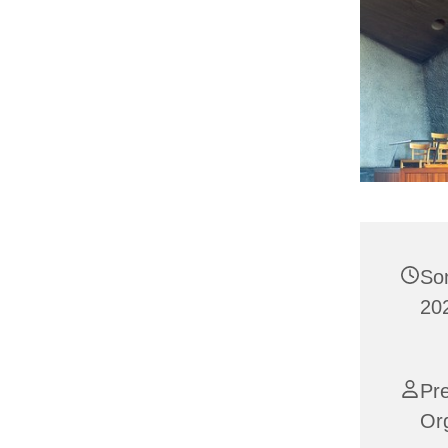
Son
202
Pr
Org