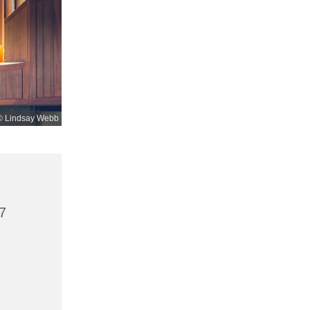
© Lindsay Webb
7