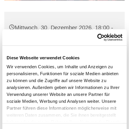
Mittwoch, 30. Dezember 2026, 18:00 -
19:00 Uhr
Dorfkirche Alt-Schöneberg,
Diese Webseite verwendet Cookies
Hauptstraße 47, 10827 Berlin
Wir verwenden Cookies, um Inhalte und Anzeigen zu
personalisieren, Funktionen für soziale Medien anbieten
Ritus: alt-katholisch
zu können und die Zugriffe auf unsere Website zu
analysieren. Außerdem geben wir Informationen zu Ihrer
Verwendung unserer Website an unsere Partner für
soziale Medien, Werbung und Analysen weiter. Unsere
Abendandacht
Partner führen diese Informationen möglicherweise mit
weiteren Daten zusammen, die Sie ihnen bereitgestellt
haben oder die sie im Rahmen Ihrer Nutzung der Dienste
gesammelt haben.