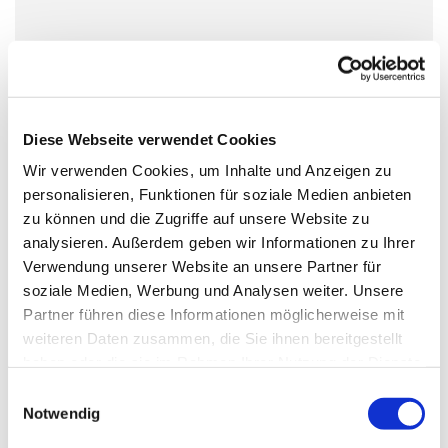
Dienstag, 25. Januar 2028, 10:30 Uhr
Paul-Gerhardt-Saal, Hauptstraße 47,
10827 Berlin
Diese Webseite verwendet Cookies
Wir verwenden Cookies, um Inhalte und Anzeigen zu
Anna Oswald, Carola Dieckmann, Jens
personalisieren, Funktionen für soziale Medien anbieten
zu können und die Zugriffe auf unsere Website zu
Fehrmann
analysieren. Außerdem geben wir Informationen zu Ihrer
Verwendung unserer Website an unsere Partner für
soziale Medien, Werbung und Analysen weiter. Unsere
Partner führen diese Informationen möglicherweise mit
weiteren Daten zusammen, die Sie ihnen bereitgestellt
haben oder die sie im Rahmen Ihrer Nutzung der Dienste
gesammelt haben.
E
Notwendig
i
n