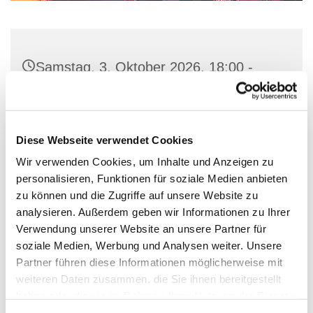
Samstag, 3. Oktober 2026, 18:00 -
19:00 Uhr
Dorfkirche Alt-Schöneberg,
Diese Webseite verwendet Cookies
Hauptstraße 47, 10827 Berlin
Wir verwenden Cookies, um Inhalte und Anzeigen zu
personalisieren, Funktionen für soziale Medien anbieten
Ritus: alt-katholisch
zu können und die Zugriffe auf unsere Website zu
analysieren. Außerdem geben wir Informationen zu Ihrer
Verwendung unserer Website an unsere Partner für
soziale Medien, Werbung und Analysen weiter. Unsere
Abendandacht
Partner führen diese Informationen möglicherweise mit
weiteren Daten zusammen, die Sie ihnen bereitgestellt
haben oder die sie im Rahmen Ihrer Nutzung der Dienste
gesammelt haben.