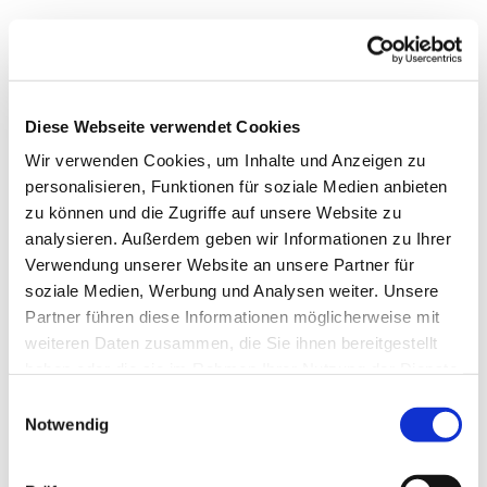
PERSONAL
[… (vertraulich)]
Diese Webseite verwendet Cookies
Wir verwenden Cookies, um Inhalte und Anzeigen zu
ÄMTER und ORGANISATORISCHES
personalisieren, Funktionen für soziale Medien anbieten
TOP 6.1 Geistliches Wort
zu können und die Zugriffe auf unsere Website zu
analysieren. Außerdem geben wir Informationen zu Ihrer
Einbringerin: Susanne Grünberg, Infopunkt
Verwendung unserer Website an unsere Partner für
soziale Medien, Werbung und Analysen weiter. Unsere
Partner führen diese Informationen möglicherweise mit
TOP 6.2 Wahl der*des stellvertretenden GKR-
weiteren Daten zusammen, die Sie ihnen bereitgestellt
Vorsitzenden
haben oder die sie im Rahmen Ihrer Nutzung der Dienste
gesammelt haben.
E
Einbringerin: Susanne Grünberg, BP
Notwendig
i
n
w