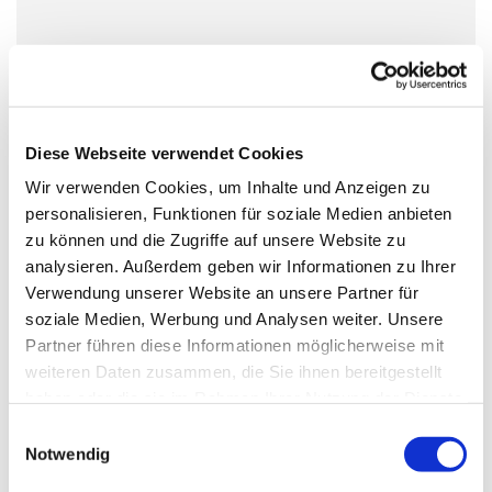
Sonntag, 20. Dezember 2026, 11:00 -
12:00 Uhr
Dorfkirche Alt-Schöneberg,
Diese Webseite verwendet Cookies
Hauptstraße 47, 10827 Berlin
Wir verwenden Cookies, um Inhalte und Anzeigen zu
personalisieren, Funktionen für soziale Medien anbieten
zu können und die Zugriffe auf unsere Website zu
Ritus: alt-katholisch
analysieren. Außerdem geben wir Informationen zu Ihrer
Verwendung unserer Website an unsere Partner für
soziale Medien, Werbung und Analysen weiter. Unsere
Partner führen diese Informationen möglicherweise mit
weiteren Daten zusammen, die Sie ihnen bereitgestellt
haben oder die sie im Rahmen Ihrer Nutzung der Dienste
gesammelt haben.
E
Notwendig
i
n