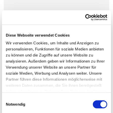
Sonntag, 17. Oktober 2027, 11:00 -
12:00 Uhr
Dorfkirche Alt-Schöneberg,
Diese Webseite verwendet Cookies
Hauptstraße 47, 10827 Berlin
Wir verwenden Cookies, um Inhalte und Anzeigen zu
personalisieren, Funktionen für soziale Medien anbieten
zu können und die Zugriffe auf unsere Website zu
Ritus: alt-katholisch
analysieren. Außerdem geben wir Informationen zu Ihrer
Verwendung unserer Website an unsere Partner für
soziale Medien, Werbung und Analysen weiter. Unsere
Partner führen diese Informationen möglicherweise mit
weiteren Daten zusammen, die Sie ihnen bereitgestellt
haben oder die sie im Rahmen Ihrer Nutzung der Dienste
gesammelt haben.
E
Notwendig
i
n