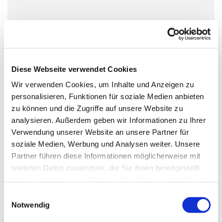
Sonntag, 19. September 2027, 11:00 -
12:00 Uhr
Dorfkirche Alt-Schöneberg,
Diese Webseite verwendet Cookies
Hauptstraße 47, 10827 Berlin
Wir verwenden Cookies, um Inhalte und Anzeigen zu
personalisieren, Funktionen für soziale Medien anbieten
zu können und die Zugriffe auf unsere Website zu
Ritus: alt-katholisch
analysieren. Außerdem geben wir Informationen zu Ihrer
Verwendung unserer Website an unsere Partner für
soziale Medien, Werbung und Analysen weiter. Unsere
Partner führen diese Informationen möglicherweise mit
weiteren Daten zusammen, die Sie ihnen bereitgestellt
haben oder die sie im Rahmen Ihrer Nutzung der Dienste
gesammelt haben.
E
Notwendig
i
n